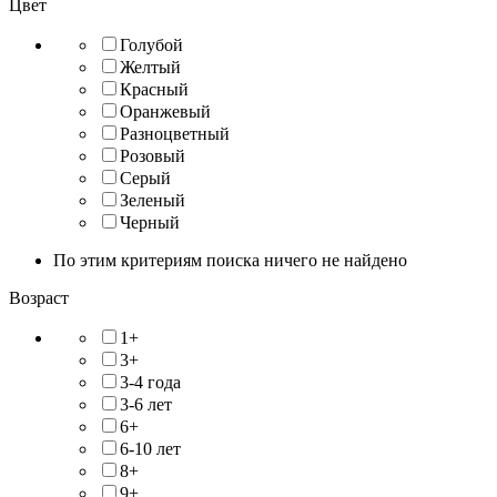
Цвет
Голубой
Желтый
Красный
Оранжевый
Разноцветный
Розовый
Серый
Зеленый
Черный
По этим критериям поиска ничего не найдено
Возраст
1+
3+
3-4 года
3-6 лет
6+
6-10 лет
8+
9+