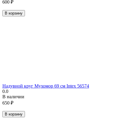
600
₽
В корзину
Надувной круг Мухомор 69 см Intex 56574
0.0
В наличии
650
₽
В корзину